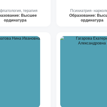
фпатология, терапия
Психиатрия- наркол
разование:
Высшее
Образование:
Высш
ординатура
ординатура