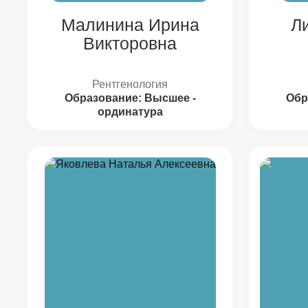
Малинина Ирина
Л
Викторовна
Рентгенология
Образование:
Высшее -
Обр
ординатура