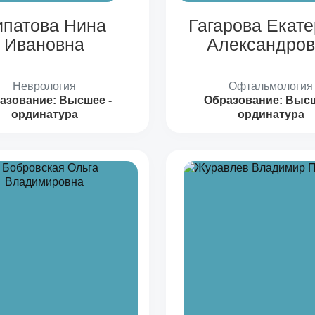
ипатова Нина
Гагарова Екат
Ивановна
Александров
Неврология
Офтальмология
азование:
Высшее -
Образование:
Высш
ординатура
ординатура