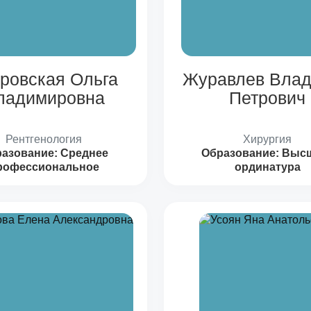
ровская Ольга
Журавлев Вла
ладимировна
Петрович
Рентгенология
Хирургия
азование:
Среднее
Образование:
Высш
рофессиональное
ординатура