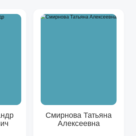
андр
Смирнова Татьяна
ич
Алексеевна