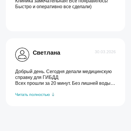
Клиника замечательная! Все понравилось!
Быстро и оперативно все сделали)
Светлана
30.03.2026
Добрый день. Сегодня делали медицинскую
справку для ГИБДД
Всех прошли за 20 минут. Без лишней воды,
очень была приятно удивлена этому. Спасибо
Читать полностью
большое, так держать. Обязательно буду
всём советовать!!!!