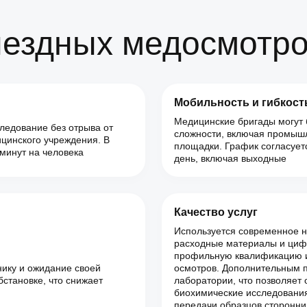
ездных медосмотр
Мобильность и гибкост
Медицинские бригады могут 
ледование без отрыва от
сложности, включая промыш
ицинского учреждения. В
площадки. График согласует
минут на человека
день, включая выходные
Качество услуг
Используется современное 
расходные материалы и циф
профильную квалификацию и
нику и ожидание своей
осмотров. Дополнительным 
становке, что снижает
лаборатории, что позволяет 
биохимические исследования
передачи образцов сторонни