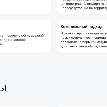
флюорограф, благодаря кот
непосредственно на террито
Комплексный подход
В рамках одного выезда мож
ие, перечень обследований,
новых сотрудников, периоди
предоставляется
персонала, оформить медкни
ты
дополнительные обследован
ты