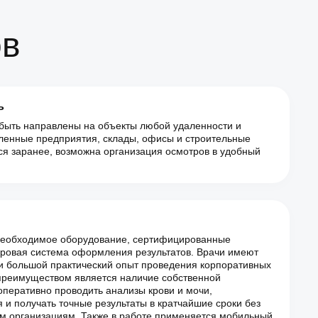
ов
ь
быть направлены на объекты любой удаленности и
ленные предприятия, склады, офисы и строительные
ся заранее, возможна организация осмотров в удобный
необходимое оборудование, сертифицированные
ровая система оформления результатов. Врачи имеют
 большой практический опыт проведения корпоративных
преимуществом является наличие собственной
оперативно проводить анализы крови и мочи,
 и получать точные результаты в кратчайшие сроки без
м организациям. Также в работе применяется мобильный